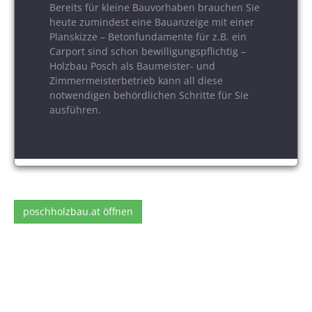
Bereits für kleine Bauvorhaben brauchen Sie
heute zumindest eine Bauanzeige mit einer
Planskizze – Betonfundamente für z.B. ein
Carport sind schon bewilligungspflichtig –
Holzbau Posch als Baumeister- und
Zimmermeisterbetrieb kann all diese
notwendigen behördlichen Schritte für Sie
ausführen.
poschholzbau.at öffnen