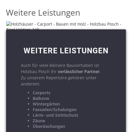
Weitere Leistungen
WEITERE LEISTUNGEN
Auch für viele kleinere Bauvorhaben ist
Holzbau Posch Ihr
verlässlicher Partner
.
Zu unserem Repertoire gehören unter
anderem:
Carports
Balkone
Wintergärten
Fassaden/Schalungen
Lärm- und Sichtschutz
Zäune
Überdachungen