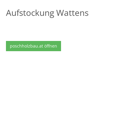
Aufstockung Wattens
poschholzbau.at öffnen